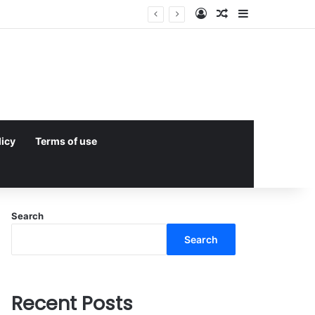
Log In
Random Article
Sidebar
licy
Terms of use
Search
Search
Recent Posts