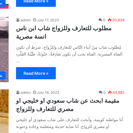
Read More »
تط
admin
July 17, 2023
0
30,638
مطلوب للتعارف وللزواج شاب ابن ناس
انسة مصرية
مُطلوب شاب مِنْ أبناء النّاس للتعارف ولِلزّواج، شرط أن تكونِ
الفتاة المصرية. الفتاة يجب أن تكون صَادِقةٌ، حَنُونَةٌ، طَيِّبَةُ القَلْبِ.
…
Read More »
طل
admin
July 16, 2023
0
44,882
مقيمة ابحث عن شاب سعودي او خليجي او
مصري للتعارف وللزواج
أنا مواطنة كويتية، وأبحث للتعارف على شاب سعودي أو خليجي
أو مصري للزواج. أنا شابة حديثة ومتعلمة وجادة وحنونة