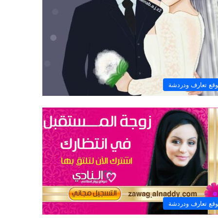
قع تعارف ودردشة
قع تعارف ودردشة