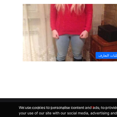
بات التعارف
We use cookies to personalise content and ads, to provide
© Copyright 2026, All Rights Reserved |
Jannah Them
your use of our site with our social media, advertising an