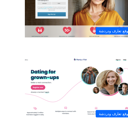
قع تعارف ودردشة
قع تعارف ودردشة