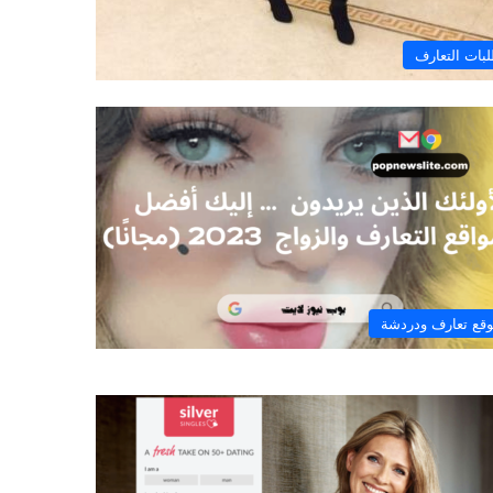
بات التعارف
قع تعارف ودردشة