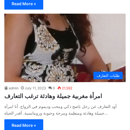
Read More »
طلبات التعارف
admin
July 11, 2023
0
21,592
امرأة مغربية جميلة وهادئة ترغب التعارف
أود التعارف عن رجل ناضج ذكي ومحب وديموم في الزواج. أنا امرأة
جميلة وهادئة ومنظمة ومرحة وحنونة ورومانسية. أقدر الحياة…
Read More »