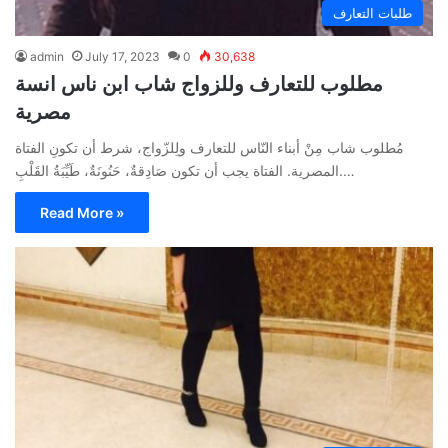
طلبات التعارف
admin
July 17, 2023
0
30,638
مطلوب للتعارف وللزواج شاب ابن ناس انسة
مصرية
مُطلوب شاب مِنْ أبناء النّاس للتعارف ولِلزّواج، شرط أن تكونِ الفتاة
المصرية. الفتاة يجب أن تكون صَادِقةٌ، حَنُونَةٌ، طَيِّبَةُ القَلْبِ.…
Read More »