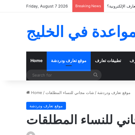
رف الإلكترونية؟
Breaking News
Friday, August 7 2026
مواعدة في الخليج
رف
تطبيقات تعارف
موقع تعارف ودردشة
Home
Search
for
موقع تعارف ودردشة
/
شات مجاني للنساء المطلقات
/
Home
موقع تعارف ودردشة
ي للنساء المطلقات