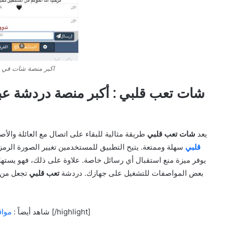
اكبر منصة شات في ا
يعد
شات تعب قلبي
طريقة مثالية للبقاء على اتصال مع العائلة وال
قلبي
سهلة وممتعة. يتيح التطبيق للمستخدمين تغيير الصورة الرمزي
يوفر ميزة منع استقبال أي رسائل خاصة. علاوة على ذلك، فهو يستهل
بعض المواصفات للتشغيل على جهازك. دردشة
تعب قلبي
تجعل من ا
[/highlight]
[highlight color=”yellow”]شاهد أيضاً :
مواق