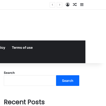
Log In
Random Article
Sidebar
licy
Terms of use
Search
Search
Recent Posts