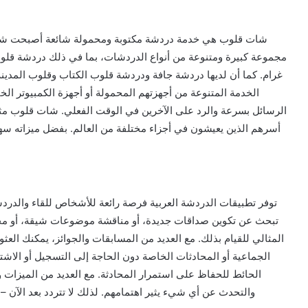
شات قلوب هي خدمة دردشة مكتوبة ومحمولة شائعة أصبحت شائع
مجموعة كبيرة ومتنوعة من أنواع الدردشات، بما في ذلك دردشة قل
غرام. كما أن لديها دردشة جافة ودردشة قلوب الكتاب وقلوب المدي
الخدمة المتنوعة من أجهزتهم المحمولة أو أجهزة الكمبيوتر ال
الرسائل بسرعة والرد على الآخرين في الوقت الفعلي. شات قلوب مثالي
أسرهم الذين يعيشون في أجزاء مختلفة من العالم. بفضل ميزاته س
توفر تطبيقات الدردشة العربية فرصة رائعة للأشخاص للقاء والدردش
تبحث عن تكوين صداقات جديدة، أو مناقشة موضوعات شيقة، أو مجر
المثالي للقيام بذلك. مع العديد من المسابقات والجوائز، يمكنك الع
الجماعية أو المحادثات الخاصة دون الحاجة إلى التسجيل أو الا
الحائط للحفاظ على استمرار المحادثة. مع العديد من الميزات و
والتحدث عن أي شيء يثير اهتمامهم. لذلك لا تتردد بعد الآن – 