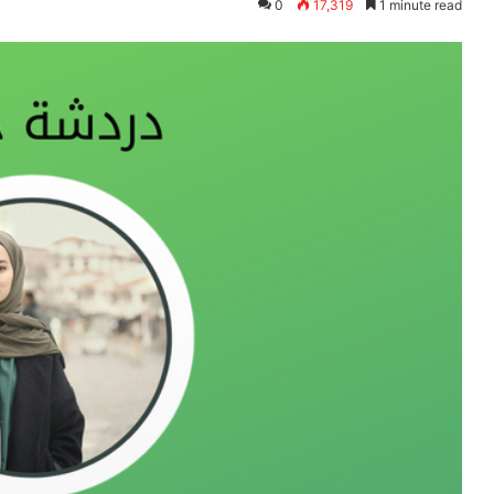
0
17,319
1 minute read