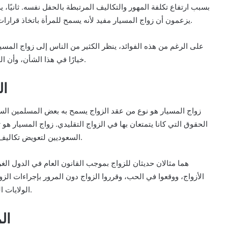
بسبب ارتفاع تكلفة المهور والتكاليف المرتبطة بالحفل نفسه. ثانيًا، 
يزعمون أن زواج المسيار مفيد لأنه يسمح للمرأة باتخاذ قرارات بشأن حياتها، وأنهم يدفعون الثمن على أساس طويل الأجل.
على الرغم من هذه الفوائد، ينظر الكثير من الناس إلى زواج المسيار
خيارًا في هذا الشأن، وأن المرأة تُجبر على هذه الزيجات دون أي وعي حقيقي بما يجري.
6.
زواج المسيار هو نوع من عقد الزواج يسمح به بعض المسلمين السن
الحقوق التي كانا يتمتعان بها في الزواج التقليدي. زواج المسيار هو
السعوديين لتعويض تكاليف الزواج الباهظة والمحافظة في العديد من البلدان الإسلامية.
الأزواج، ووقعوا في الحب، وقرروا الزواج دون المرور بإجراءات الزو
الولايات القضائية، إلا أنها مثال على الاتجاه المتزايد نحو زواج المسيار.
7.