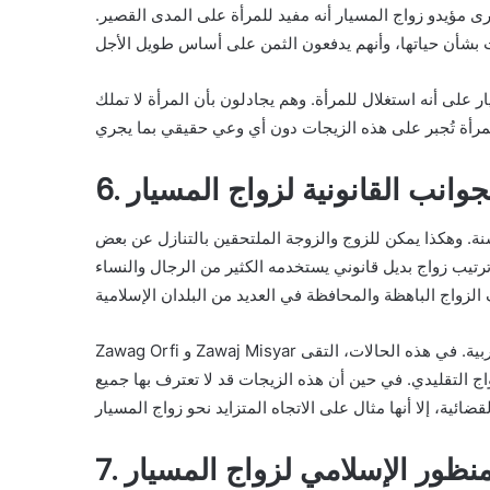
يرى مؤيدو زواج المسيار أنه مفيد للمرأة على المدى القصير.
 على أنه استغلال للمرأة. وهم يجادلون بأن المرأة لا تملك
 الجوانب القانونية لزواج المسيار
ة. وهكذا يمكن للزوج والزوجة الملتحقين بالتنازل عن بعض
 ترتيب زواج بديل قانوني يستخدمه الكثير من الرجال والنساء
Zawag Orfi و Zawaj Misyar هما مثالان حديثان للزواج بموجب القانون العام في الدول الغربية. في هذه الحالات، التقى
اج التقليدي. في حين أن هذه الزيجات قد لا تعترف بها جميع
 المنظور الإسلامي لزواج المسيار