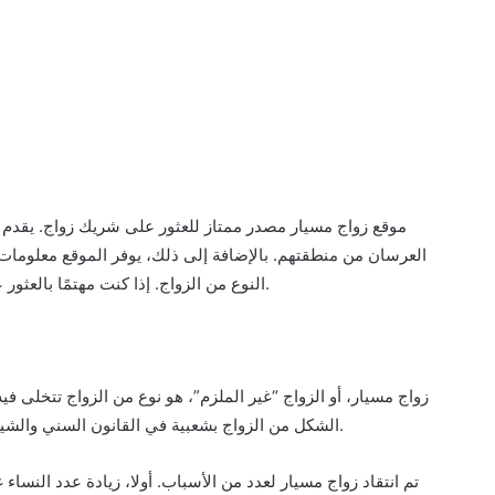
موقع زواج مسيار مصدر ممتاز للعثور على شريك زواج. يقد
العرسان من منطقتهم. بالإضافة إلى ذلك، يوفر الموقع معلومات
النوع من الزواج. إذا كنت مهتمًا بالعثور على شريك زواج، فإن موقع زواج مسيار يعد مكانًا رائعًا للبدء.
زواج مسيار، أو الزواج “غير الملزم”، هو نوع من الزواج تتخلى 
الشكل من الزواج بشعبية في القانون السني والشيعي، لكنه يزداد شعبية بين الشابات غير المتزوجات في مصر.
تم انتقاد زواج مسيار لعدد من الأسباب. أولا، زيادة عدد النسا