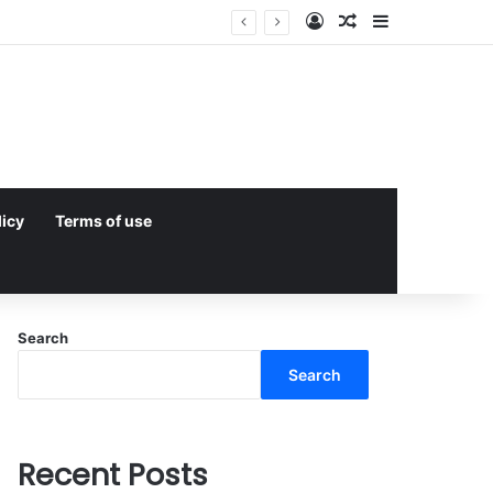
Log In
Random Article
Sidebar
licy
Terms of use
Search
Search
Recent Posts