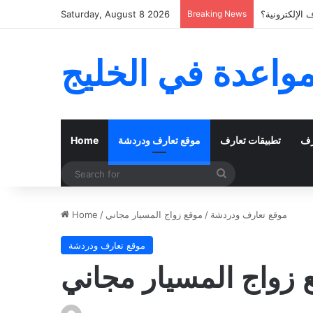
الإلكترونية؟
Breaking News
Saturday, August 8 2026
مواعدة في الخليج
رف
تطبيقات تعارف
موقع تعارف ودردشة
Home
Search
for
موقع تعارف ودردشة
/
موقع زواج المسيار مجاني
/
Home
موقع تعارف ودردشة
 زواج المسيار مجاني