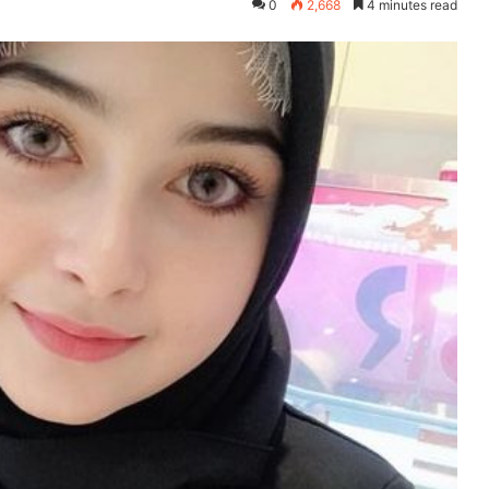
0
2,668
4 minutes read