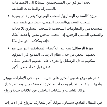
تحدد التوافق بين المستخدمين استنادًا إلى الاهتمامات
المشتركة والتفاعلات السابقة.
ميزة “السحب اليساري/السحب اليميني”:
يتميز تندر بميزة
السحب اليساري/السحب اليميني، حيث يتم تقييم صور
المستخدمين والمعلومات الشخصية بالسحب اليساري للإعجاب
والسحب اليميني للرفض. إذا أعجبك شخص معين وأعجبه أيضًا،
فإنه يمكنكما التواصل معًا.
ميزة الرسائل:
يتيح تندر للأعضاء المتوافقين التواصل مع
بعضهم البعض من خلال نظام الرسائل المدمج في الموقع.
يمكنهم تبادل الرسائل والتعرف على بعضهم البعض بشكل
أفضل قبل اتخاذ خطوة أكبر.
تندر هو موقع شعبي للعثور على شريك الحياة في الإمارات، ويوفر
واجهة سهلة الاستخدام وخدمات مبتكرة للمستخدمين. يعد تندر خيارًا
رائعًا للشباب والشابات الباحثين عن علاقات جدية وزواج.
في المقال القادم، سنتناول موقعًا آخر للتعارف للزواج في الإمارات.