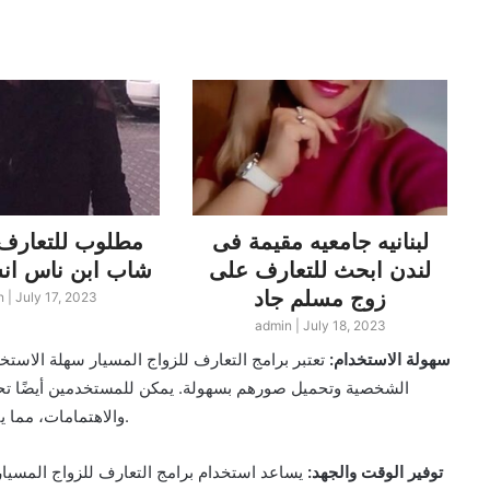
لبنانيه جامعيه مقيمة فى
مطلوب للتعارف 
لندن ابحث للتعارف على
شاب ابن ناس انسة مصرية
زوج مسلم جاد
n
|
July 17, 2023
admin
|
July 18, 2023
1. سهولة الاستخدام:
تعتبر برامج التعارف للزواج المسيار سهلة الاست
الشخصية وتحميل صورهم بسهولة. يمكن للمستخدمين أيضًا تحدي
والاهتمامات، مما يتيح لهم العثور على شركاء محتملين يتوافقون مع متطلباتهم.
2. توفير الوقت والجهد:
يساعد استخدام برامج التعارف للزواج المسيار 