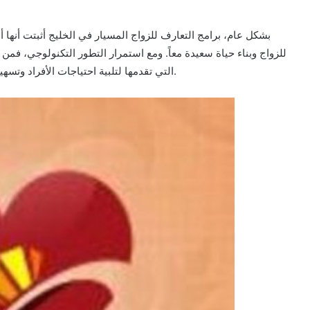
بشكل عام، برامج التعارف للزواج المسيار في الخليج أثبتت أنها
للزواج وبناء حياة سعيدة معاً. ومع استمرار التطور التكنولوجي، فم
التي تقدمها لتلبية احتياجات الأفراد وتسهيل عملية العثور على الشريك المناسب بطريقة سهلة وفعالة.