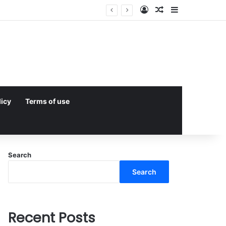
Log In
Random Article
Sidebar
licy
Terms of use
Search
Search
Recent Posts