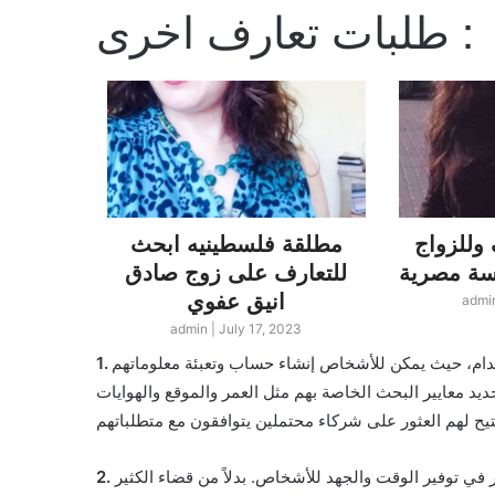
طلبات تعارف اخرى :
وللزواج
مطلقة فلسطينيه ابحث
لبناني
للتعارف على زوج صادق
لندن ا
انيق عفوي
زو
admi
23
admin
|
July 17, 2023
خدام، حيث يمكن للأشخاص إنشاء حساب وتعبئة معلوماتهم
د معايير البحث الخاصة بهم مثل العمر والموقع والهوايات
في توفير الوقت والجهد للأشخاص. بدلاً من قضاء الكثير