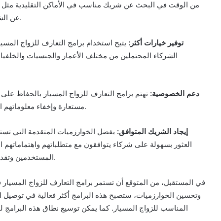
من الوقت في البحث عن شريك مناسب في الأماكن التقليدية مثل ال
عن الشريك المناسب عبر الإنترنت في وقت فراغهم ومن أي مكان.
3. توفير خيارات أكثر:
يتيح استخدام برامج التعارف للزواج المس
الشركاء المحتملين من مختلف الأعمار والجنسيات والخلفيات
4. دعم الخصوصية:
تهتم برامج التعارف للزواج المسيار بالحفاظ ع
مستعارة وإخفاء معلوماتهم الشخصية حتى يشعروا بالراحة الكاملة بمشاركتها مع الآخرين.
5. إيجاد الشريك المتوافق:
بفضل الخوارزميات المتقدمة التي تستخ
العثور بسهولة على شركاء يتوافقون مع متطلباتهم واهتماماتهم 
المستخدمين وتقديم الشركاء المحتملين الذين يتوافقون مع الصفات المطلوبة.
في المستقبل، من المتوقع أن تستمر برامج التعارف للزواج المسيار في
وتحسين الخوارزميات، ستصبح هذه البرامج أكثر فعالية في توصيل 
المناسب للزواج المسيار. كما يمكن توسيع نطاق هذه البرامج لت