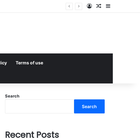
Log In
Random Article
Sidebar
licy
Terms of use
Search
Search
Recent Posts