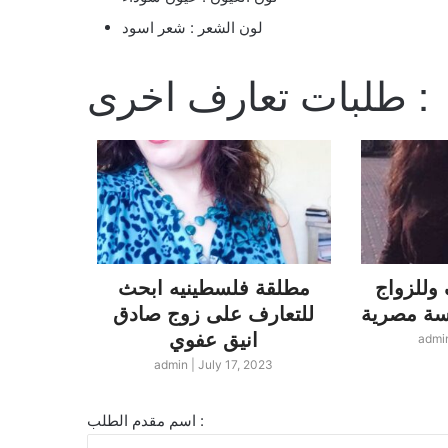
لون الشعر : شعر اسود
طلبات تعارف اخرى :
وللزواج
مطلقة فلسطينيه ابحث
لبناني
للتعارف على زوج صادق
لندن ا
انيق عفوي
زو
admi
23
admin
|
July 17, 2023
اسم مقدم الطلب :