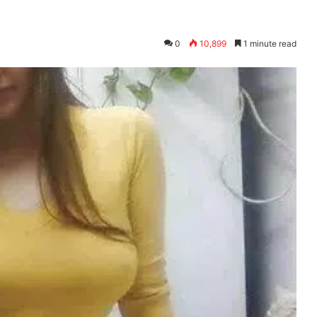
0
10,899
1 minute read