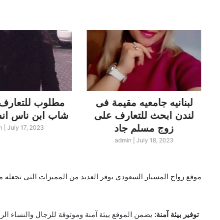
لبنانيه جامعيه مقيمة فى
مطلوب للتعارف 
لندن ابحث للتعارف على
شاب ابن ناس انسة مصرية
زوج مسلم جاد
n
|
July 17, 2023
admin
|
July 18, 2023
موقع زواج المسيار السعودي يوفر العديد من المميزات التي تجعله مفضل
• توفير بيئة آمنة:
يضمن الموقع بيئة آمنة وموثوقة للرجال والنساء الر