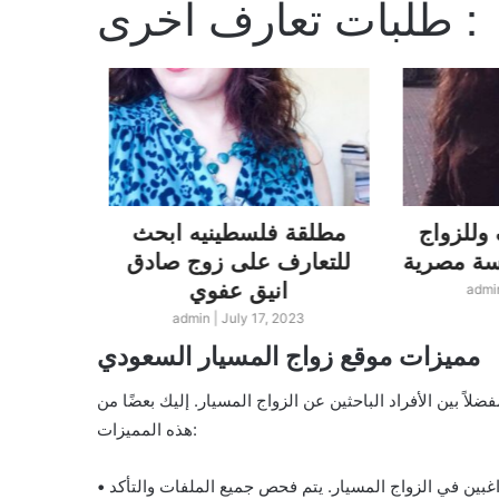
طلبات تعارف اخرى :
وللزواج
مطلقة فلسطينيه ابحث
لبناني
للتعارف على زوج صادق
لندن ا
انيق عفوي
زو
admi
23
admin
|
July 17, 2023
مميزات موقع زواج المسيار السعودي
اً بين الأفراد الباحثين عن الزواج المسيار. إليك بعضًا من
هذه المميزات:
اغبين في الزواج المسيار. يتم فحص جميع الملفات والتأكد