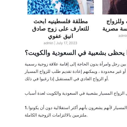
وللزواج
مطلقة فلسطينيه ابحث
لبناني
للتعارف على زوج صادق
لندن ا
انيق عفوي
زو
admi
23
admin
|
July 17, 2023
ذا يحظى بشعبية في السعودية والكويت؟
ج بين رجل وامرأة بدون الحاجة إلى إقامة علاقة زوجية رسمية
 أو غير محدودة ، ويمكنهم إعادة تقديم طلب للزواج المسيار
أو الزواج العادي في المستقبل إذا رغبوا في ذلك.
مسيار لأنهم يشعرون بأنهم أكثر استقلالية دون أن يكونوا
ملتزمين بالالتزامات الزوجية الكاملة.