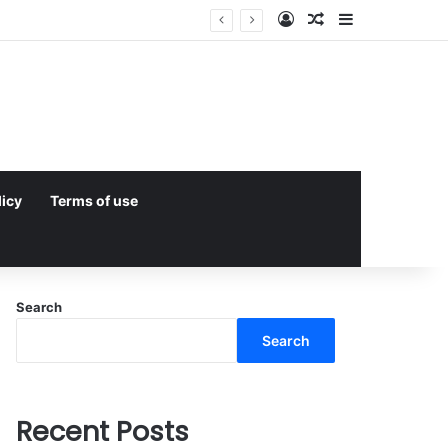
Log In
Random Article
Sidebar
licy
Terms of use
Search
Search
Recent Posts