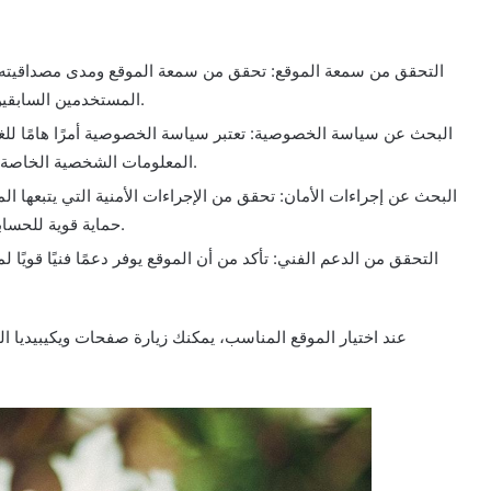
التحقق من سمعة الموقع: تحقق من سمعة الموقع ومدى مصداقيته ف
المستخدمين السابقين والبحث عن أي شهادات أو جوائز حصل عليها الموقع.
البحث عن سياسة الخصوصية: تعتبر سياسة الخصوصية أمرًا هامًا لل
المعلومات الشخصية الخاصة بك ستحفظ بسرية ولن يتم مشاركتها مع أطراف ثالثة.
البحث عن إجراءات الأمان: تحقق من الإجراءات الأمنية التي يتبعها ا
حماية قوية للحسابات وتشفير البيانات وحماية ضد الاختراقات السيبرانية.
التحقق من الدعم الفني: تأكد من أن الموقع يوفر دعمًا فنيًا قويً
عند اختيار الموقع المناسب، يمكنك زيارة صفحات ويكيبيديا الم