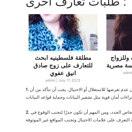
طلبات تعارف اخرى :
وللزواج
مطلقة فلسطينيه ابحث
لبناني
للتعارف على زوج صادق
لندن ا
انيق عفوي
زو
admi
23
admin
|
July 17, 2023
دم تعرضها للاستغلال أو الاحتيال. يجب أن تتأكد من أن
لأشخاص الجدد، ومن المهم أن تكون حذرًا لتجنب الوقوع في