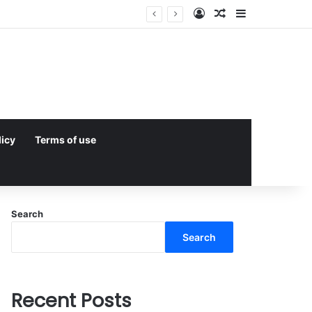
Log In
Random Article
Sidebar
licy
Terms of use
Search
Search
Recent Posts