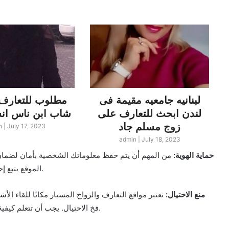
لبنانيه جامعيه مقيمة فى
مطلوب للتعارف 
لندن ابحث للتعارف على
شاب ابن ناس انسة مصرية
زوج مسلم جاد
n
|
July 17, 2023
admin
|
July 18, 2023
1. حماية الهوية:
من المهم أن يتم حفظ معلوماتك الشخصية بأمان لضمان ع
الموقع يتبع إجراءات أمان قوية مثل تشفير البيانات وحماية قواعد البيانات.
2. منع الاحتيال:
تعتبر مواقع التعارف والزواج المسيار مكانًا للقاء ا
فخ الاحتيال. يجب أن تتعلم كيفية التعرف على علامات الاحتيال وتجنب المواقع غير الموثوقة.