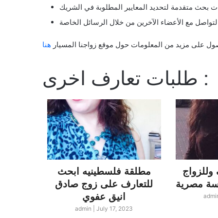
ول على مزيد من المعلومات حول موقع زواجنا المسيار
هنا
طلبات تعارف اخرى :
وللزواج
مطلقة فلسطينيه ابحث
لبناني
للتعارف على زوج صادق
لندن ا
انيق عفوي
زو
admi
23
admin
|
July 17, 2023