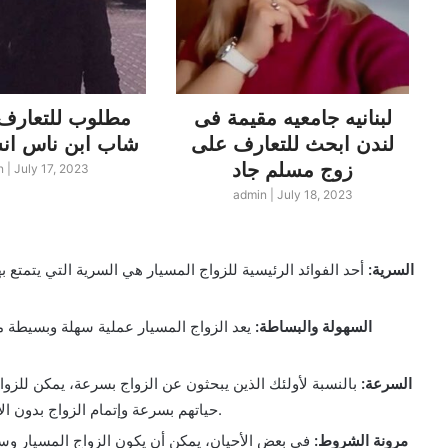
لبنانيه جامعيه مقيمة فى
مطلوب للتعارف 
لندن ابحث للتعارف على
شاب ابن ناس انسة مصرية
زوج مسلم جاد
n
|
July 17, 2023
admin
|
July 18, 2023
السرية:
أحد الفوائد الرئيسية للزواج المسيار هي السرية التي يتمتع ب
السهولة والبساطة:
يعد الزواج المسيار عملية سهلة وبسيطة مقا
السرعة:
بالنسبة لأولئك الذين يبحثون عن الزواج بسرعة، يمكن للزو
حياتهم بسرعة وإتمام الزواج بدون الالتزام بمراحل طويلة من التعارف والمعاملات الزواجية.
مرونة الشروط:
في بعض الأحيان، يمكن أن يكون الزواج المسيار وسي