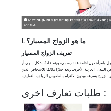
Showing, giving or presenting. Portrait of a beautiful young
add text.
I. ما هو الزواج المسيار؟
تعريف الزواج المسيار
ن رجل وامرأة دون إقامة عقد رسمي، ويتم عادةً بشكل سري أو
 البلدان العربية الأخرى، ويعد خيارًا ملائمًا للأشخاص الذين
طلبات تعارف اخرى :