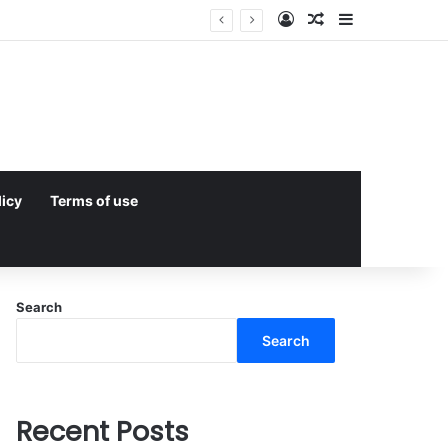
Log In
Random Article
Sidebar
licy
Terms of use
Search
Search
Recent Posts