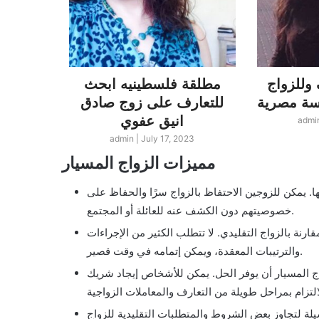
وللزواج
مطلقة فلسطينيه ابحث
لبناني
للتعارف على زوج صادق
لندن ا
انيق عفوي
زو
admi
23
admin
|
July 17, 2023
مميزات الزواج المسيار
ها. يمكن للزوجين الاحتفاظ بالزواج سرًا والحفاظ على
خصوصيتهم دون الكشف عنه للعائلة أو المجتمع.
رنة بالزواج التقليدي. لا تتطلب الكثير من الإجراءات
والترتيبات المعقدة، ويمكن إتمامه في وقت قصير.
اج المسيار أن يوفر الحل. يمكن للأشخاص إيجاد شريك
لة لتجاوز بعض الشروط والمتطلبات التقليدية للزواج