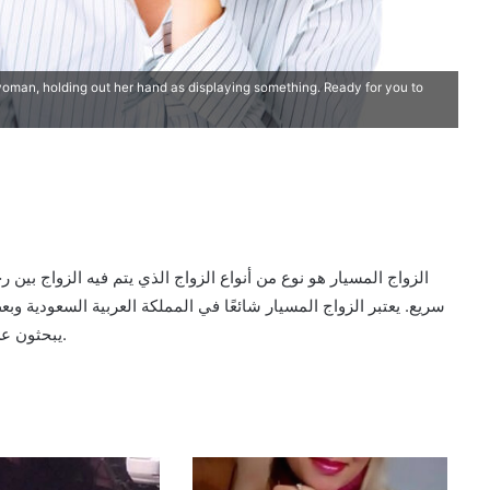
 woman, holding out her hand as displaying something. Ready for you to
الزواج المسيار هو نوع من أنواع الزواج الذي يتم فيه الزواج بي
سريع. يعتبر الزواج المسيار شائعًا في المملكة العربية السعودية وبعض
يبحثون عن الزواج بسرعة وبدون الالتزام بالطقوس الزواجية التقليدية.