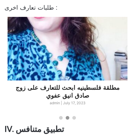
طلبات تعارف اخرى :
مطلقة فلسطينيه ابحث للتعارف على زوج
صادق انيق عفوي
admin
|
July 17, 2023
IV. تطبيق متنافس