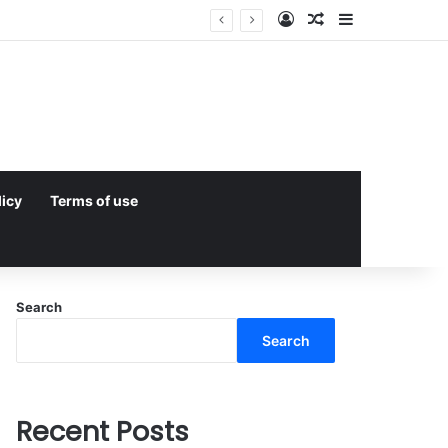
Log In
Random Article
Sidebar
licy
Terms of use
Search
Search
Recent Posts