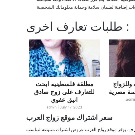
طلبات تعارف اخرى :
وللزواج
مطلقة فلسطينيه ابحث
لبناني
للتعارف على زوج صادق
لندن ا
انيق عفوي
زو
admi
23
admin
|
July 17, 2023
سعر اشتراك موقع زواج العرب
ارف. يوفر موقع زواج العرب عروض اشتراك متنوعة لتناسب