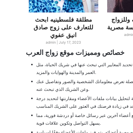
وللزواج
مطلقة فلسطينيه ابحث
لبناني
للتعارف على زوج صادق
لندن ا
انيق عفوي
زو
admi
23
admin
|
July 17, 2023
خصائص ومميزات موقع زواج العرب
حديد المعايير التي تبحث عنها في شريك الحياة، مثل
العمر والمدينة والهوايات والمزيد.
ة تعرض معلوماتك الشخصية والصور وتفاصيل عنك
وعن الشريك الذي تبحث عنه.
تحليل بيانات ملفات الأعضاء ومقارنتها لتحديد درجة
 أعضاء آخرين عبر رسائل خاصة أو دردشة فورية، مما
يسهل التواصل وتكوين علاقات قوية.
صوصية أعضائه. يتم فرز ملفات الأعضاء وفقًا لسياسة