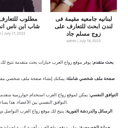
لبنانيه جامعيه مقيمة فى
مطلوب للتعارف 
لندن ابحث للتعارف على
شاب ابن ناس انسة مصرية
زوج مسلم جاد
n
|
July 17, 2023
admin
|
July 18, 2023
بحث متقدم:
يوفر موقع زواج العرب خيارات بحث متقدمة تتيح لك ت
صفحة ملف شخصي شاملة:
يمكنك إنشاء صفحة ملف شخصي مفصل
التوافق النفسي:
يمكن لموقع زواج العرب استخدام خوارزمية متقدمة ل
التوافق النفسي بين الأعضاء. هذا يساعد في زيادة فرصتك في العثور على الشريك المناسب.
الرسائل والدردشة الفورية:
يتيح لك موقع زواج العرب التواصل مع
حماية الخصوصية:
يولي موقع زواج العرب أهمية كبيرة لحماية خ