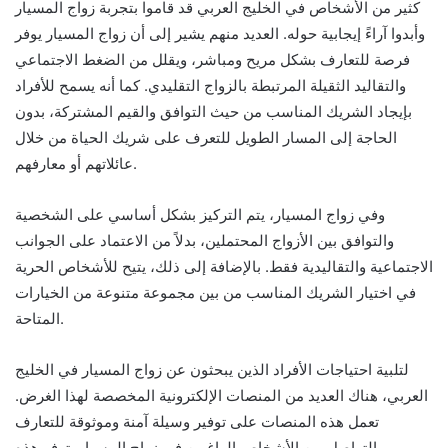
كثير من الأشخاص في الخليج العربي قد قاموا بتجربة زواج المسيار
وأبدوا آراءً إيجابية حوله. العديد منهم يشير إلى أن زواج المسيار يوفر
فرصة للتعارف بشكل مريح ومباشر، ويقلل من الضغط الاجتماعي
والتقاليد الثقيلة المرتبطة بالزواج التقليدي. كما أنه يسمح للأفراد
بإيجاد الشريك المناسب من حيث التوافق والقيم المشتركة، بدون
الحاجة إلى المسار الطويل للتعرف على شريك الحياة من خلال
عائلاتهم أو معارفهم.
وفي زواج المسيار، يتم التركيز بشكل أساسي على الشخصية
والتوافق بين الأزواج المحتملين، بدلاً من الاعتماد على الجوانب
الاجتماعية والتقاليدية فقط. بالإضافة إلى ذلك، يتيح للأشخاص الحرية
في اختيار الشريك المناسب من بين مجموعة متنوعة من الخيارات
المتاحة.
لتلبية احتياجات الأفراد الذين يبحثون عن زواج المسيار في الخليج
العربي، هناك العديد من المنصات الإلكترونية المخصصة لهذا الغرض.
تعمل هذه المنصات على توفير وسيلة آمنة وموثوقة للتعارف
والتواصل بين الأشخاص الراغبين في زواج المسيار. توفر هذه