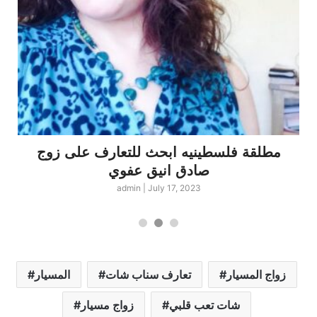
مطلقة فلسطينيه ابحث للتعارف على زوج
صادق انيق عفوي
admin
|
July 17, 2023
زواج المسيار
تعارف سناب شات
المسيار
شات تعب قلبي
زواج مسيار