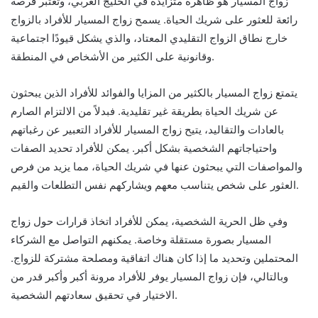
زواج المسيار هو ظاهرة متزايدة في الخليج العربي، وتعتبر فرصة
رائعة للعثور على شريك الحياة. يسمح زواج المسيار للأفراد بالزواج
خارج نطاق الزواج التقليدي المعتاد، والذي يشكل قيودًا اجتماعية
وقانونية على الكثير من الأشخاص في المنطقة.
يتمتع زواج المسيار بالكثير من المزايا والفوائد للأفراد الذين يبحثون
عن شريك الحياة بطريقة غير تقليدية. فبدلاً من الالتزام الصارم
بالعادات والتقاليد، يتيح زواج المسيار للأفراد التعبير عن رغباتهم
واحتياجاتهم الشخصية بشكل أكبر. يمكن للأفراد تحديد الصفات
والمواصفات التي يبحثون عنها في شريك الحياة، مما يزيد من فرص
العثور على شخص يتناسب معهم ويشاركهم نفس التطلعات والقيم.
وفي ظل الحرية الشخصية، يمكن للأفراد اتخاذ قرارات حول زواج
المسيار بصورة مستقلة وخاصة. يمكنهم التواصل مع الشركاء
المحتملين وتحديد ما إذا كان هناك اتفاقية ومصلحة مشتركة للزواج.
وبالتالي، فإن زواج المسيار يوفر للأفراد مرونة أكبر وأكبر قدر من
الاختيار في تحقيق سعادتهم الشخصية.