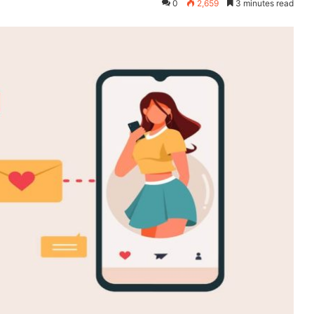
0
2,659
3 minutes read