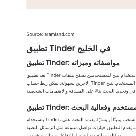
Source: aramland.com
تطبيق Tinder في الخليج
تطبيق Tinder: مواصفاته وميزاته
تعد تطبيق Tinder واحدًا من أشهر تطبيقات التعارف عالميًا، حيث يقدم واجهة سهلة الاستخدام تتيح للمستخدمين تصفح ملفات
الآخرين بسهولة. يمكن ربط حساب Tinder بحسابات وسائل التواصل الاجتماعي لعرض معلومات إضافية عن المستخدم. يتيح
T: تجربة المستخدم وفعالية البحث
باستخدام Tinder، يمكن للمستخدمين تصفح ملفات الآخرين والتفاعل معهم من خلال السحب يمينًا أو يسارًا. يعتمد البحث على
. يقدم التطبيق خيارات تواصل متنوعة مثل الرسائل النصية
ومكالمات الفيديو لتسهيل التفاعل بين المستخدمين.