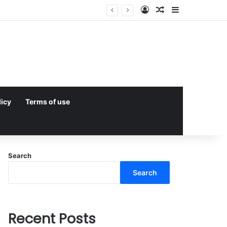
Log In
Random Article
Sidebar
licy
Terms of use
Search
Search
Recent Posts