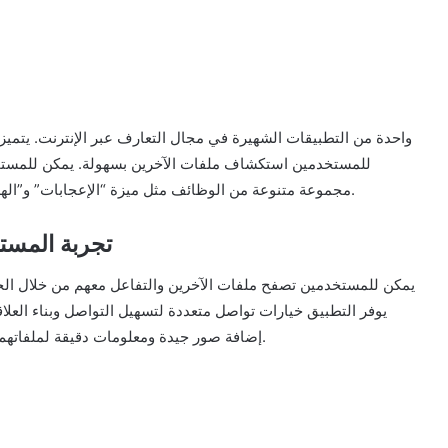
للمستخدمين استكشاف ملفات الآخرين بسهولة. يمكن للمستخدم
مناسب. يوفر Badoo مجموعة متنوعة من الوظائف مثل ميزة “الإعجابات” و”الهدايا” لتعزيز التواصل بين المستخدمين.
تطبيق Badoo: تجر
يوفر التطبيق خيارات تواصل متعددة لتسهيل التواصل وبناء العل
إضافة صور جيدة ومعلومات دقيقة لملفاتهم الشخصية لزيادة فرص جذب الاهتمام والتواصل مع الآخرين.