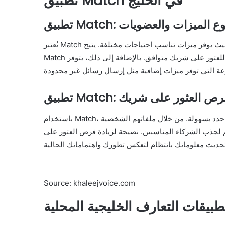
تطبيق Match في الخليج
يق Match: تنوع الميزات والعضويات
تُعتبر Match واحدة من التطبيقات الرائدة في مجال التعارف عبر الإنترنت، حيث يوفر ميزات تناسب احتياجات مختلفة. يتيح
Match للمستخدمين تصفح العديد من الملفات واستخدام خيارات الفلترة للعثور على شريك متوافق. بالإضافة إلى ذلك، يتوفر
زيادة فرص العثور على شريك
باستخدام Match، يمكن للمستخدمين توسيع دائرة معارفهم والتفاعل مع أشخاص جدد بسهولة. من خلال ملفاتهم الشخصية
لجذب الشركاء المناسبين. نصيحة لزيادة فرص العثور على
Source: khaleejvoice.com
بيقات التعارف الخليجية المحلية