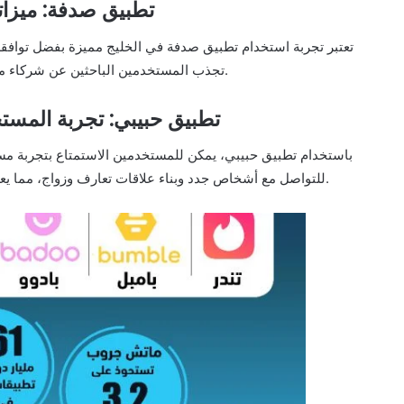
تطبيق صدفة: ميزاته
تعتبر تجربة استخدام تطبيق صدفة في الخليج مميزة بفضل توافقه م
تجذب المستخدمين الباحثين عن شركاء متوافقين، ويسهل عليهم التفاعل والتواصل بشكل مريح وآمن.
تطبيق حبيبي: تجربة المست
باستخدام تطبيق حبيبي، يمكن للمستخدمين الاستمتاع بتجربة مس
للتواصل مع أشخاص جدد وبناء علاقات تعارف وزواج، مما يعزز فرص العثور على شريك مثالي ضمن بيئة مألوفة ومواتية.