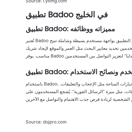
Source: i.ytimg.com
تطبيق Badoo في الخليج
تطبيق Badoo: مميزاته ووظائفه
تُعتبر Badoo واحدة من التطبيقات الشهيرة في مجال التعارف عبر الإنترنت. يتميز التطبيق بواجهة مستخدم بسيطة وشاملة تتيح
ين تحديد معايير البحث مثل العمر والموقع لإيجاد شريك
بة المستخدم ونصائح الاستخدام
باستخدام Badoo، يمكن للمستخدمين تصفح ملفات الآخرين والتفاعل معهم من خلال الخيارات المتاحة مثل الإعجاب والتعليقات.
اقات، مثل ميزة “الرسائل الفورية”. يُشجع المستخدمون على
Source: dojpro.com