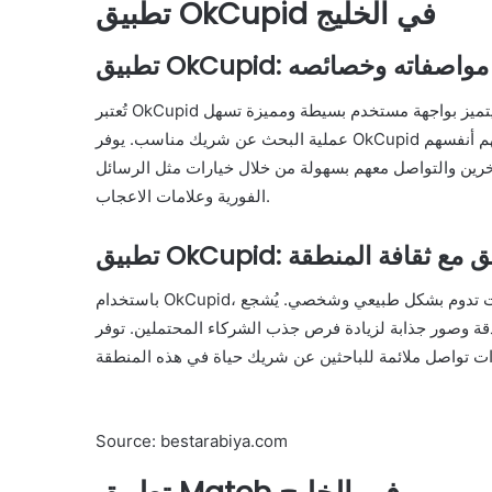
تطبيق OkCupid في الخليج
تطبيق OkCupid: مواصفاته وخصائصه
تُعتبر OkCupid واحدة من التطبيقات الشهيرة في مجال التعارف عبر الإنترنت، يتميز بواجهة مستخدم بسيطة ومميزة تسهل
عملية البحث عن شريك مناسب. يوفر OkCupid ميزات مثل “الاختبارات الشخصية” لمساعدة المستخدمين على فهم أنفسهم
آخرين والتواصل معهم بسهولة من خلال خيارات مثل الرسائل
الفورية وعلامات الاعجاب.
والتوافق مع ثقافة المنطقة
باستخدام OkCupid، يمكن للمستخدمين التفاعل مع أعضاء آخرين وبناء علاقات تدوم بشكل طبيعي وشخصي. يُشجع
ر جذابة لزيادة فرص جذب الشركاء المحتملين. توفر OkCupid
Source: bestarabiya.com