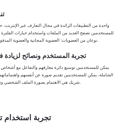
تطب
نوعان من العضويات: العضوية المجانية والعضوية المدفوعة التي توفر ميزات إضافية مثل إرسال رسائل غير محدودة.
تطبيق Match: تجربة المستخدم ونصائح ل
الشاملة، يمكن للمستخدمين تقديم صورة عن أنفسهم واهتماماتهم 
شريك هي الاهتمام بصورة الملف الشخصي وتحديث معلوماتك بانتظام لتعكس تطورك واهتماماتك الحالية.
تجربة استخدام تط