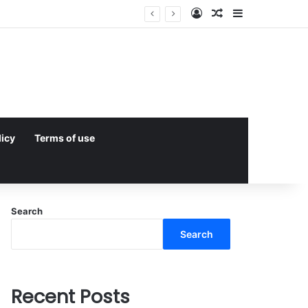
Log In
Random Article
Sidebar
licy
Terms of use
Search
Search
Recent Posts