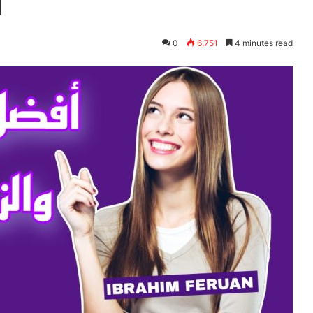
ا
0
6,751
4 minutes read