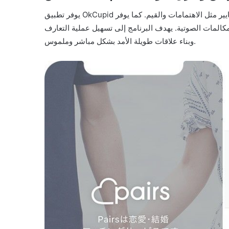
يوفر تطبيق OkCupid نظامًا لحساب مدى التوافق بين المستخدمين استنادًا إلى معايير مثل الاهتمامات والقيم. كما يوفر
المات الصوتية. يهدف البرنامج إلى تسهيل عملية التعارف
وبناء علاقات طويلة الأمد بشكل مباشر وملموس.