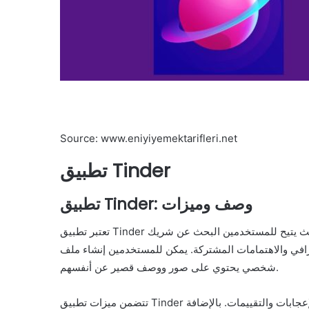
Source: www.eniyiyemektarifleri.net
تطبيق Tinder
تطبيق Tinder: وصف وميزات
تعتبر تطبيق Tinder واحدة من التطبيقات الرائدة في مجال التعارف عبر الإنترنت، حيث يتيح للمستخدمين البحث عن شريك
غرافي والاهتمامات المشتركة. يمكن للمستخدمين إنشاء ملف
شخصي يحتوي على صور ووصف قصير عن أنفسهم.
تتضمن ميزات تطبيق Tinder إمكانية التفاعل مع مستخدمين آخرين من خلال تبادل الرسائل والإعجابات والتقييمات. بالإضافة