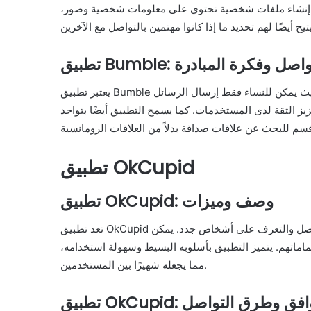
ن إنشاء ملفات شخصية تحتوي على معلومات شخصية وصور،
لتحكم بالتواصل وفكرة المبادرة
يعتبر تطبيق Bumble مميزًا بفكرة منح النساء السيطرة الكاملة على عملية التواصل، حيث يمكن للنساء فقط إرسال الرسائل
يز الثقة لدى المستخدمات. كما يسمح التطبيق أيضًا بتواجد
تطبيق OkCupid
تطبيق OkCupid: وصف وميزات
تعد تطبيق OkCupid منصة شهيرة للتعارف عبر الإنترنت تتيح للمستخدمين فرصة التواصل والتعرف على أشخاص جدد. يمكن
تهم. يتميز التطبيق بأسلوبه البسيط وسهولة استخدامه،
مما يجعله شهيرًا بين المستخدمين.
 OkCupid: التوافق وطرق التواصل