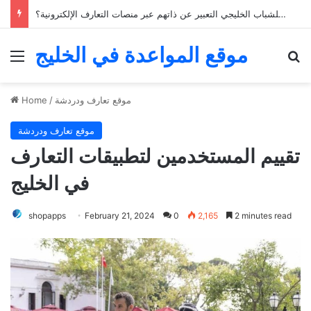
كيف يمكن للشباب الخليجي التعبير عن ذاتهم عبر منصات التعارف الإلكترونية؟
موقع المواعدة في الخليج
Menu
Se
موقع تعارف ودردشة
/
Home
موقع تعارف ودردشة
تقييم المستخدمين لتطبيقات التعارف
في الخليج
shopapps
February 21, 2024
0
2,165
2 minutes read