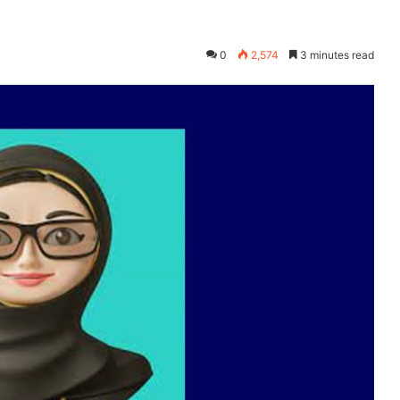
0
2,574
3 minutes read