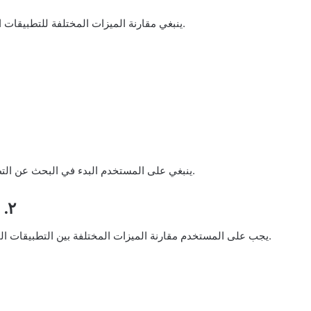
• ينبغي مقارنة الميزات المختلفة للتطبيقات المتاحة واختيار تلك التي تناسب أفضل احتياجاتك وأهدافك.
• ينبغي على المستخدم البدء في البحث عن التطبيقات المختلفة المتاحة التي تلبي احتياجاته وتهدف إليها.
٢. مقارنة الميزات بين التطبيقات المختارة
• يجب على المستخدم مقارنة الميزات المختلفة بين التطبيقات المحددة له والتحقق من كيفية تلبية هذه الميزات لاحتياجاته.