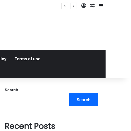
Log In
Random Article
Sidebar
licy
Terms of use
Search
Search
Recent Posts