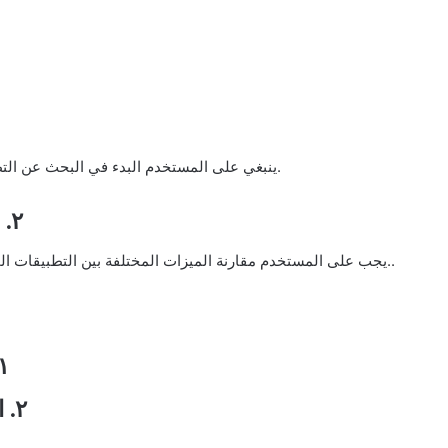
• ينبغي على المستخدم البدء في البحث عن التطبيقات المختلفة المتاحة التي تلبي احتياجاته وتهدف إليها.
٢. مقارنة الميزات بين التطبيقات المختارة
• يجب على المستخدم مقارنة الميزات المختلفة بين التطبيقات المحددة له والتحقق من كيفية تلبية هذه الميزات لاحتياجاته..
١. تقييمات المستخدمين حول ا
٢. استشارة آراء المستخدمين لاتخاذ القرار