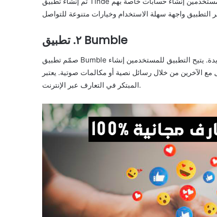
تم إنشاء تطبيق Tinde لتوفير منصة للمستخدمين للتواصل والتعارف عبر الإنترنت. يمكن للمستخدمين إنشاء حسابات خاصة بهم
٢. تطبيق Bumble
صمّم تطبيق Bumble لمساعدة المستخدمين في العثور على شريك حياة أو صداقة جديدة. يتيح التطبيق للمستخدمين إنشاء
خلال رسائل نصية أو مكالمات صوتية. يعتبر Bumble أداة اجتماعية شهيرة تتميز بأسلوبها
المبتكر في التعارف عبر الإنترنت.