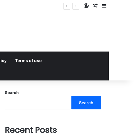
Log In
Random Article
Sidebar
licy
Terms of use
Search
Search
Recent Posts