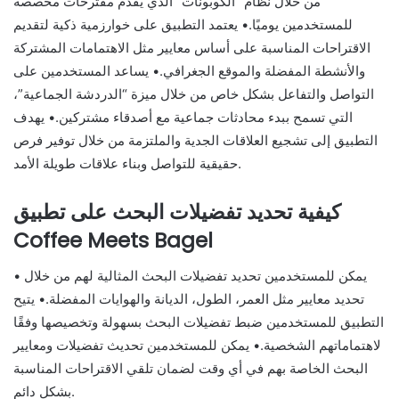
من خلال نظام “الكوبونات” الذي يقدم مقترحات مخصصة
للمستخدمين يوميًا.• يعتمد التطبيق على خوارزمية ذكية لتقديم
الاقتراحات المناسبة على أساس معايير مثل الاهتمامات المشتركة
والأنشطة المفضلة والموقع الجغرافي.• يساعد المستخدمين على
التواصل والتفاعل بشكل خاص من خلال ميزة “الدردشة الجماعية”،
التي تسمح ببدء محادثات جماعية مع أصدقاء مشتركين.• يهدف
التطبيق إلى تشجيع العلاقات الجدية والملتزمة من خلال توفير فرص
حقيقية للتواصل وبناء علاقات طويلة الأمد.
كيفية تحديد تفضيلات البحث على تطبيق
Coffee Meets Bagel
• يمكن للمستخدمين تحديد تفضيلات البحث المثالية لهم من خلال
تحديد معايير مثل العمر، الطول، الديانة والهوايات المفضلة.• يتيح
التطبيق للمستخدمين ضبط تفضيلات البحث بسهولة وتخصيصها وفقًا
لاهتماماتهم الشخصية.• يمكن للمستخدمين تحديث تفضيلات ومعايير
البحث الخاصة بهم في أي وقت لضمان تلقي الاقتراحات المناسبة
بشكل دائم.