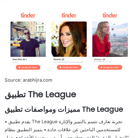
Source: arabhijra.com
تطبيق The League
مميزات ومواصفات تطبيق The League
• يقدم تطبيق The League تجربة تعارف تتسم بالتميز والإثارة
للمستخدمين الباحثين عن علاقات جادة.• يتميز التطبيق بنظام
“الدخول بالدعوة” الذي يجعله حصرياً ويضمن جودة الأعضاء.• يعمل