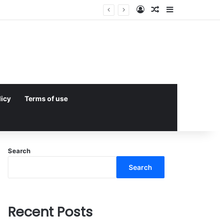
Log In
Random Article
Sidebar
licy
Terms of use
Search
Search
Recent Posts