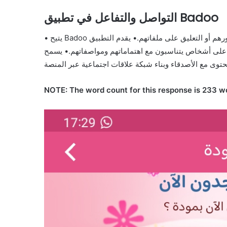
التواصل والتفاعل في تطبيق Badoo
• يتيح Badoo للمستخدمين إمكانية التفاعل مع أعضاء آخرين من خلال الإعجاب بصورهم أو التعليق على ملفاتهم.• يقدم التطبيق
ص يتناسبون مع اهتماماتهم ومواصفاتهم.• يسمح Badoo بمشاركة الصور
NOTE: The word count for this response is 233 w