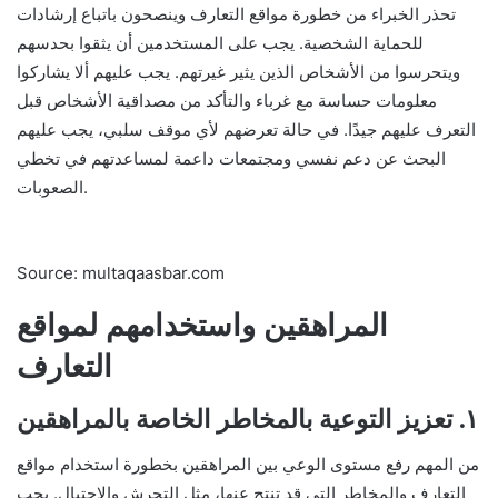
تحذر الخبراء من خطورة مواقع التعارف وينصحون باتباع إرشادات
للحماية الشخصية. يجب على المستخدمين أن يثقوا بحدسهم
ويتحرسوا من الأشخاص الذين يثير غيرتهم. يجب عليهم ألا يشاركوا
معلومات حساسة مع غرباء والتأكد من مصداقية الأشخاص قبل
التعرف عليهم جيدًا. في حالة تعرضهم لأي موقف سلبي، يجب عليهم
البحث عن دعم نفسي ومجتمعات داعمة لمساعدتهم في تخطي
الصعوبات.
Source: multaqaasbar.com
المراهقين واستخدامهم لمواقع
التعارف
١. تعزيز التوعية بالمخاطر الخاصة بالمراهقين
من المهم رفع مستوى الوعي بين المراهقين بخطورة استخدام مواقع
التعارف والمخاطر التي قد تنتج عنها، مثل التحرش والاحتيال. يجب