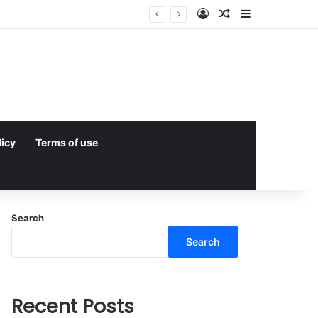
Log In
Random Article
Sidebar
licy
Terms of use
Search
Search
Recent Posts