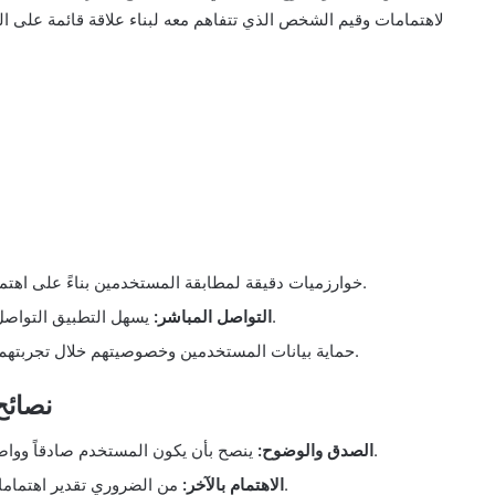
لاهتمامات وقيم الشخص الذي تتفاهم معه لبناء علاقة قائمة على ا
يوفر تطبيق Match خوارزميات دقيقة لمطابقة المستخدمين بناءً على اهتماماتهم وقيمهم.
يسهل التطبيق التواصل المباشر بين الأعضاء لبناء علاقات قوية بشكل سلس.
التواصل المباشر:
يضمن تطبيق Match حماية بيانات المستخدمين وخصوصيتهم خلال تجربتهم على المنصة.
تطبيق ch
ينصح بأن يكون المستخدم صادقاً وواضحاً في التعبير عن آرائه واحتياجاته لبناء علاقات صحية.
الصدق والوضوح:
من الضروري تقدير اهتمامات شريك الحياة وتقديرها لضمان تفاهم وتواصل فعَّال.
الاهتمام بالآخر: