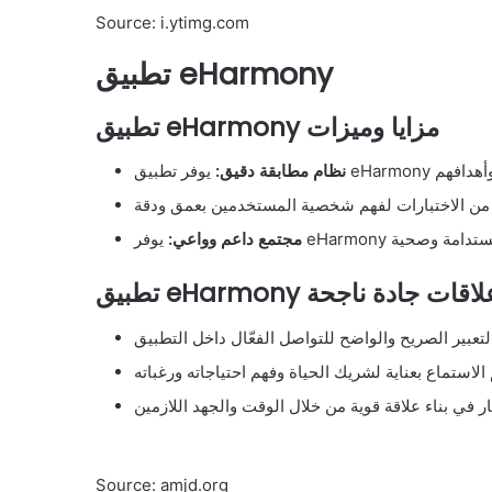
Source: i.ytimg.com
تطبيق eHarmony
تطبيق eHarmony مزايا وميزات
نظام مطابقة دقيق:
مجتمع داعم وواعي:
ئح لبناء علاقات جادة ناجحة
Source: amjd.org