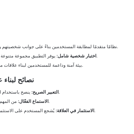
يوفر تطبيق eHarmony نظامًا متقدمًا لمطابقة المستخدمين بناءً على جوانب شخصيتهم وأهدافهم.
يوفر التطبيق مجموعة متنوعة من الاختبارات لفهم شخصية المستخدمين بعمق ودقة.
اختبار شخصية شامل:
يوفر eHarmony بيئة آمنة وداعمة للمستخدمين لبناء علاقات مستدامة وصحية.
تطبيق eHarmony نصا
ينصح باستخدام التعبير الصريح والواضح للتواصل الفعّال داخل التطبيق.
التعبير الصريح:
من المهم الاستماع بعناية لشريك الحياة وفهم احتياجاته ورغباته.
الاستماع الفعّال:
يُشجع المستخدم على الاستثمار في بناء علاقة قوية من خلال الوقت والجهد اللازمين.
الاستثمار في العلاقة: