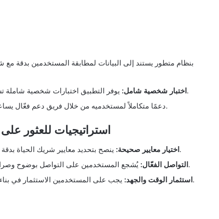
يوفر التطبيق اختبارات شخصية شاملة تساعد على فهم أعمق لاحتياجات ورغبات المستخدمين.
اختبار شخصية شامل:
يوفر EliteSingles دعمًا متكاملاً لمستخدميه من خلال فريق دعم فعّال يساعدهم على كل خطوة.
تطبيق EliteSingles استراتيجيات لل
ينصح بتحديد معايير شريك الحياة بدقة لضمان توافق شخصي وعاطفي مع الشريك المناسب.
اختيار معايير صحيحة:
يُشجع المستخدمين على التواصل بوضوح وصراحة مع الشريك المحتمل لبناء علاقة صحيحة ومستقرة.
التواصل الفعّال:
يجب على المستخدمين الاستثمار في بناء العلاقة وتطويرها من خلال التفاعل المستمر والحرص.
استثمار الوقت والجهد: