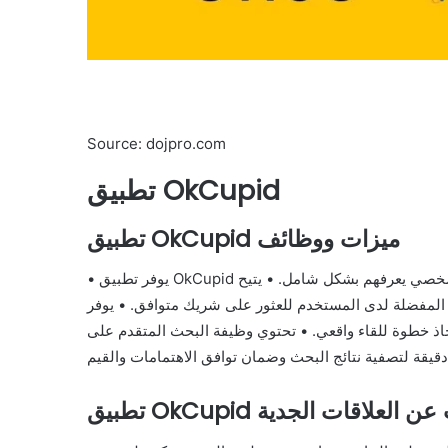
Source: dojpro.com
تطبيق OkCupid
تطبيق OkCupid ميزات ووظائف
• يوفر تطبيق OkCupid منصة للتعارف عبر الإنترنت تمكن المستخدمين من إنشاء ملف شخصي يعرفهم بشكل شامل. • يتيح
 لدى المستخدم للعثور على شريك متوافق. • يوفر OkCupid آلية للتواصل مع
اذ خطوة للقاء واقعي. • تحتوي وظيفة البحث المتقدم على
ئح للبحث عن العلاقات الجدية