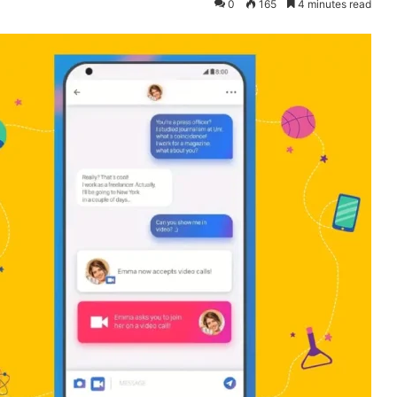
0
165
4 minutes read