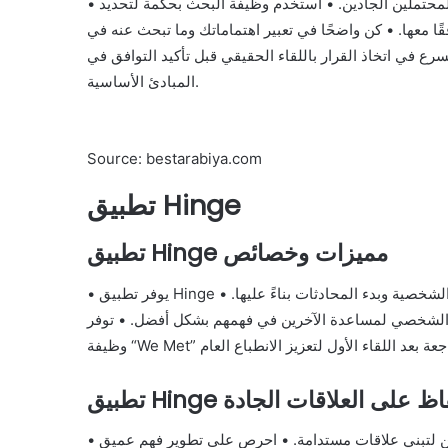
• قم بملء ملفك الشخصي بشكل كامل وصادق لجذب الشركاء المحتملين الجادين. • استخدم وظيفة البحث بحكمة لتحديد
قًا معها. • كن واضحًا في تعبير اهتماماتك وما تبحث عنه في
ع في اتخاذ القرار باللقاء الحقيقي قبل تأكيد التوافق في
المبادئ الأساسية.
Source: bestarabiya.com
تطبيق Hinge
تطبيق Hinge مميزات وخصائص
• يوفر تطبيق Hinge تجربة تواصل مباشرة بين المستخدمين من خلال عرض الملفات الشخصية وبدء المحادثات بناءً عليها. •
م الشخصي لمساعدة الآخرين في فهمهم بشكل أفضل. • توفر
ائح للحفاظ على العلاقات الجادة
• كن صادقًا ومفتوح القلب في تفاعلاتك مع الشركاء المحتملين لتبني علاقات مستدامة. • احرص على تطوير فهم عميق