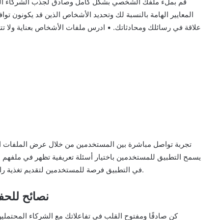
المعايير الهامة بالنسبة لك وتحديد الأشخاص الذين قد يكونون تواف
علاقة في رسائلك ومحادثاتك. • ادرس ملفات الأشخاص بعناية ولا تتسر
يسمح التطبيق للمستخدمين باختيار أسئلة تعريفية تظهر في ملفه
وظيفة “We Met” في التطبيق فرصة للمستخدمين لتقديم تغذية راجعة بعد اللقاء الأول لتعزيز الانطباع العام.
تطبيق Hinge نص