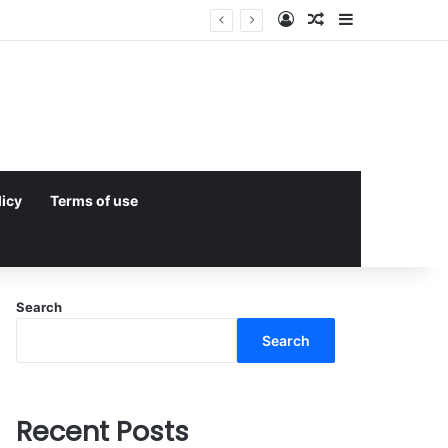
Log In
Random Article
Sidebar
licy
Terms of use
Search
Search
Recent Posts