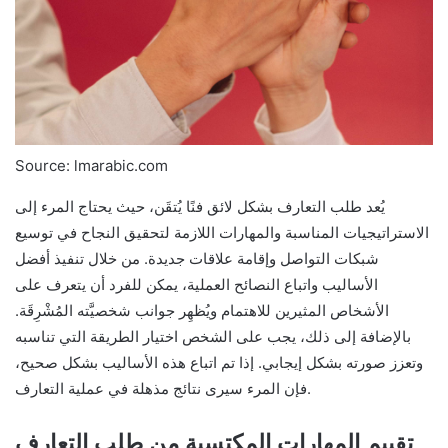
Source: lmarabic.com
يُعد طلب التعارف بشكل لائق فنًا يُتقَن، حيث يحتاج المرء إلى
الاستراتيجيات المناسبة والمهارات اللازمة لتحقيق النجاح في توسيع
شبكات التواصل وإقامة علاقات جديدة. من خلال تنفيذ أفضل
الأساليب واتباع النصائح العملية، يمكن للفرد أن يتعرف على
الأشخاص المثيرين للاهتمام ويُظهِر جوانب شخصيَّته المُشْرِقَة.
بالإضافة إلى ذلك، يجب على الشخص اختيار الطريقة التي تناسبه
وتعزز صورته بشكل إيجابي. إذا تم اتباع هذه الأساليب بشكل صحيح،
فإن المرء سيرى نتائج مذهلة في عملية التعارف.
تقييم المهارات المكتسبة من طلب التعارف