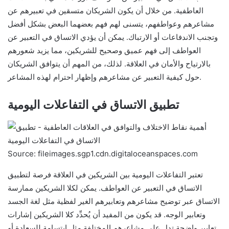
العاطفية. من خلال أن يكون الشريكان متسقين في تعبيرهم عن
مشاعرهم وعواطفهم، يتسنى لهم فهم بعضهما البعض بشكل أفضل
وتجنب الاندفاعات أو الارتباك. يمكن أن يؤدي الاتساق في التعبير عن
العواطف إلى فهم عميق وصحيح للشريكين، مما يزيد شعورهم
بالارتياح والأمان في العلاقة. لذلك، من المهم أن يتوافق الشريكان
حول كيفية التعبير عن مشاعرهم وإظهار احترام لهذه المشاعر.
تطبيق الاتساق في التفاعلات اليومية
Source: fileimages.sgp1.cdn.digitaloceanspaces.com
تعتبر التفاعلات اليومية بين الشريكين في العلاقة فرصة لتطبيق
الاتساق في التعبير عن العواطف. يمكن لكلا الشريكين ممارسة
الاتساق عبر توضيح مشاعرهم وتعابيرهم الغير لفظية مثل لغة الجسد
وتعابير الوجه. قد يكون من المفيد أن يُحدِّد كلا الشريكين إشارات
تعابير واضحة تدل على مشاعرهم المختلفة مثل ابتسامة للسعادة أو