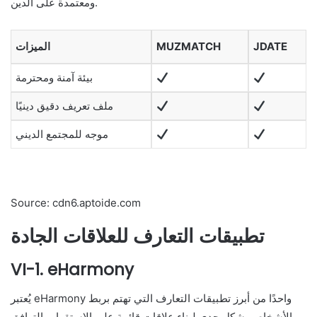
ومعتمدة على الدين.
JDATE
MUZMATCH
الميزات
بيئة آمنة ومحترمة
ملف تعريف دقيق دينيًا
موجه للمجتمع الديني
Source: cdn6.aptoide.com
تطبيقات التعارف للعلاقات الجادة
VI-1. eHarmony
يُعتبر eHarmony واحدًا من أبرز تطبيقات التعارف التي تهتم بربط
الأشخاص بشكل جدي لبناء علاقات قائمة على الاستقرار والتوافق