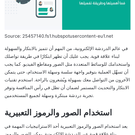
Source: 25457140.fs1.hubspotusercontent-eu1.net
في عالم الدردشة الإلكترونية، من المهم أن تتميز بالابتكار والسهولة
لبناء علاقة قوية. يجب عليك أن تظهر ابتكارًا في طريقة تواصلك
واستخدامك للوسائط المتعددة مثل الصور ومقاطع الفيديو. كما يجب
أن تسهِّل العملية بتوفير واجهة سلسة وسهلة الاستخدام، حتى يتمكن
الآخرون من التواصل معك بسهولة ويُشعرون بالراحة. استخدم تقنيات
الابتكار والتحديث المستمر لضمان أن تظل في رأس المنافسة وتوفر
تجربة دردشة مبتكرة وسهلة لجميع المستخدمين.
استخدام الصور والرموز التعبيرية
يعد استخدام الصور والرموز التعبيرية أحد الاستراتيجيات المهمة في
بناء علاقة قوية عبر الدردشة الإلكترونية. يمكن للصور والرموز