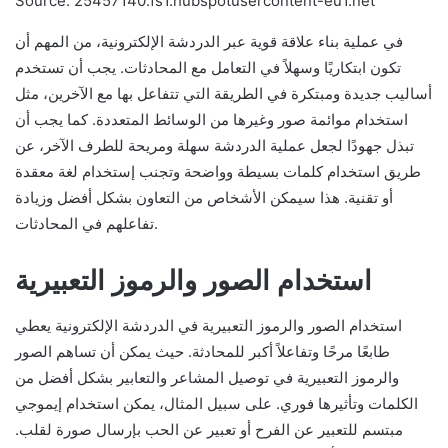
Source: 25457140.fs1.hubspotusercontent-eu1.net
في عملية بناء علاقة قوية عبر الدردشة الإلكترونية، من المهم أن
تكون ابتكاريًا وسهلاً في التعامل مع المحادثات. يجب أن تستخدم
أساليب جديدة ومبتكرة في الطريقة التي تتفاعل بها مع الآخرين، مثل
استخدام موائمة صور وغيرها من الوسائط المتعددة. كما يجب أن
تبذل جهودًا لجعل عملية الدردشة سهلة ومريحة للطرف الآخر، عن
طريق استخدام كلمات بسيطة وواضحة وتجنب إستخدام لغة معقدة
أو تقنية. هذا سيمكن الأشخاص من التعاون بشكل أفضل وزيادة
تفاعلهم في المحادثات.
استخدام الصور والرموز التعبيرية
استخدام الصور والرموز التعبيرية في الدردشة الإلكترونية يعطي
طابعًا مرحًا وتفاعلاً أكبر للمحادثة. حيث يمكن أن تساهم الصور
والرموز التعبيرية في توصيل المشاعر والتعابير بشكل أفضل من
الكلمات وتأثيرها فوري. على سبيل المثال، يمكن استخدام إيموجي
مبتسم للتعبير عن الفرح أو تعبير عن الحب بإرسال صورة لقلب.