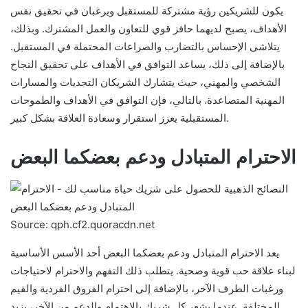
يكون للشريكين رؤية مشتركة للمستقبل ويرغبان في تحقيق نفس
الأهداف، يصبح لديهما حافز قوي للتعاون والعمل المشترك. وبذلك،
يتلاشى الإحساس بالتضارب والصراعات المحتملة في المستقبل.
بالإضافة إلى ذلك، يساعد التوافق في الأهداف على تحقيق النجاح
الشخصي والمهني، حيث يتشارك الشريكان التحديات والمسارات
المهنية المتصاعدة. بالتالي، فإن التوافق في الأهداف والطموحات
المستقبلية يعزز استقرار وسعادة العلاقة بشكل كبير.
الاحترام المتبادل ودعم بعضكما البعض
Source: qph.cf2.quoracdn.net
يعد الاحترام المتبادل ودعم بعضكما البعض أحد الأسس الأساسية
لبناء علاقة حب قوية وصحية. يتطلب ذلك التفهم والاحترام لاحتياجات
ورغبات الطرف الآخر، بالإضافة إلى احترام الفروق الفردية والقيم
المختلفة. عندما يشعر كل شريك بالاهتمام والدعم من الآخر، يزيد