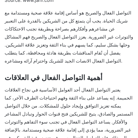
Source: www.jarir.com
التواصل الفعال والصريح هو أساس إقامة علاقة صحية ومستدامة مع
شريك الحياة. يجب أن يتمتع كل من الشريكين بالقدرة على التعبير
عن مشاعرهم وأفكارهم بصراحة وبطريقة تجنب الاحتكاكات
والتوترات غير الضرورية. يعزز التواصل الفعال والصريح فهم المشاكل
وحلها بشكل سليم، كما يسهم في بناء الثقة وتعزيز علاقة الشريكين.
يفضل أن تُقام المناقشات بطريقة هادئة ومحافظة، كما يتطلب
التواصل الفعال الانصات الجيد للشريك واحترام آرائه ومشاعره.
أهمية التواصل الفعال في العلاقات
يعتبر التواصل الفعال أحد العوامل الأساسية في نجاح العلاقات
الحميمة. إنه يساعد على بناء الثقة وفهم احتياجات الطرف الآخر، كما
يمكنه تعزيز التوافق وإيجاد حلول للمشكلات. من خلال التواصل
المستمر والصادق، يتيح للشريكين فتح قنوات الحوار وتبادل المشاعر
والأفكار. يساعد التواصل الفعال في تجنب سوء التفاهم والتوترات
غير الضرورية، مما يؤدي إلى إقامة علاقة صحية ومستدامة. بالإضافة
إلى ذلك، فإن التواصل الفعال يسهم في تعزيز رغبة الشريكين في