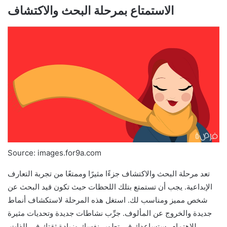
الاستمتاع بمرحلة البحث والاكتشاف
Source: images.for9a.com
تعد مرحلة البحث والاكتشاف جزءًا مثيرًا وممتعًا من تجربة التعارف
الإبداعية. يجب أن تستمتع بتلك اللحظات حيث تكون قيد البحث عن
شخص مميز ومناسب لك. استغل هذه المرحلة لاستكشاف أنماط
جديدة والخروج عن المألوف. جرِّب نشاطات جديدة وتحديات مثيرة
للاهتمام، ستساعدك في تطوير نفسك وزيادة ثقتك في الذات.