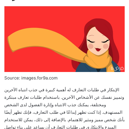
Source: images.for9a.com
الإبتكار في طلبات التعارف له أهمية كبيرة في جذب انتباه الآخرين
وتمييز نفسك عن الأشخاص الآخرين. باستخدام طلبات تعارف مبتكرة
ومختلفة، يمكنك جذب الانتباه وإثارة الفضول لدى الشخص
المستهدف. إذا كنت تظهر إبداعًا في طلب التعارف، فإنك تظهر أيضًا
بأنك شخص مميز ومثير للاهتمام. بالإضافة إلى ذلك، يمكن للاستخدام
المبدع والابتكاري في طلبات التعارف أن يساعد على بناء تواصل