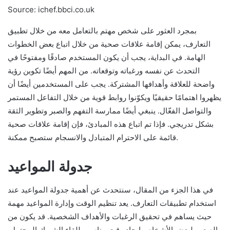
Source: ichef.bbci.co.uk
بمجرد العثور على شخص مهتم بالتعامل معه من خلال تطبيق
التعارف، يمكن إقامة علاقات صحية من خلال اتباع بعض الخطوات
الهامة. في البداية، يجب أن يكون المستخدم صادقًا ومفتوحًا في
التحدث عن نفسه ورغباته وتوقعاته. من المهم أيضًا تكوين رؤية
واضحة للعلاقة وأهدافها المشتركة. يجب على المستخدمين أيضًا أن
يظهروا اهتمامًا حقيقيًا ويكوّنوا روابط قوية من خلال التفاعل المستمر
والتواصل الفعّال. ينبغي أيضًا ممارسة التفهم والصبر وتطوير الثقة
بشكل تدريجي. فإذا تم اتباع هذه المبادئ، فإن إقامة علاقات صحية
قائمة على الاحترام المتبادل والانسجام ستصبح ممكنة.
جدولة المواعيد
في هذا الجزء من المقال، سنتحدث عن أهمية جدولة المواعيد عند
استخدام تطبيقات التعارف. يعد تنظيم الوقت وإدارة المواعيد مهمة
حيث يساهم في تحقيق الرغبات والأهداف الشخصية. قد يكون من
الصعب لبعض الأشخاص إيجاد وقت مناسب للقاء الشريك المحتمل.