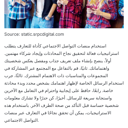
Source: static.srpcdigital.com
استخدام منصات التواصل الاجتماعي كأداة للتعارف يتطلب
استراتيجيات فعالة لتحقيق نجاح المحادثات وإيجاد شركاء مهتمين.
أولاً، ينصح بإنشاء ملف تعريف جذاب ومفصل يعكس شخصيتك
واهتماماتك. ثانيًا، قم بالتفاعل مع المجتمع عبر المشاركة في
المجموعات والمناسبات ذات الاهتمام المشترك. ثالثًا، جرب
استخدام الرسائل الخاصة لإظهار اهتمامك بشخص محدد وبدء محادثة
خاصة. رابعًا، حافظ على إيجابية واحترام في التعامل مع الآخرين
واستجابة سريعة للرسائل. أخيرًا، كن حذرًا ولا تشارك معلومات
شخصية حساسة قبل التأكد من صحة الطرف الآخر. باستخدام هذه
الاستراتيجيات، يمكن أن تحقق نجاحًا في التعارف عبر منصات
التواصل الاجتماعي.