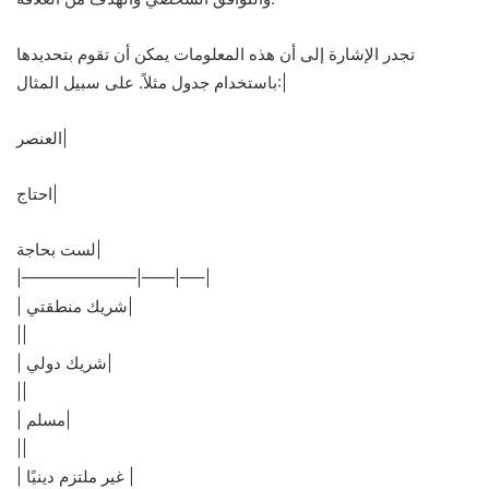
تجدر الإشارة إلى أن هذه المعلومات يمكن أن تقوم بتحديدها
باستخدام جدول مثلاً. على سبيل المثال:|
العنصر|
احتاج|
لست بحاجة|
|———————|——|—–|
| شريك منطقتي|
||
| شريك دولي|
||
| مسلم|
||
| غير ملتزم دينيًا |