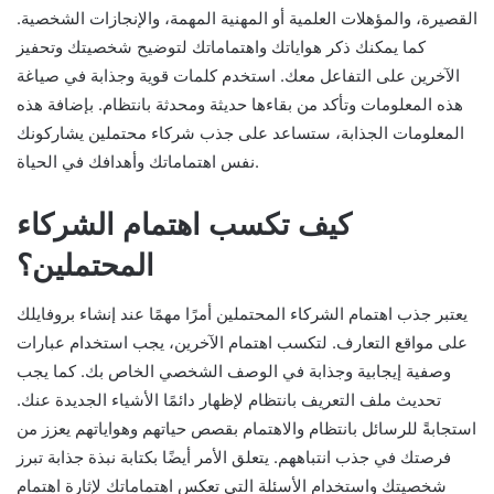
القصيرة، والمؤهلات العلمية أو المهنية المهمة، والإنجازات الشخصية.
كما يمكنك ذكر هواياتك واهتماماتك لتوضيح شخصيتك وتحفيز
الآخرين على التفاعل معك. استخدم كلمات قوية وجذابة في صياغة
هذه المعلومات وتأكد من بقاءها حديثة ومحدثة بانتظام. بإضافة هذه
المعلومات الجذابة، ستساعد على جذب شركاء محتملين يشاركونك
نفس اهتماماتك وأهدافك في الحياة.
كيف تكسب اهتمام الشركاء
المحتملين؟
يعتبر جذب اهتمام الشركاء المحتملين أمرًا مهمًا عند إنشاء بروفايلك
على مواقع التعارف. لتكسب اهتمام الآخرين، يجب استخدام عبارات
وصفية إيجابية وجذابة في الوصف الشخصي الخاص بك. كما يجب
تحديث ملف التعريف بانتظام لإظهار دائمًا الأشياء الجديدة عنك.
استجابةً للرسائل بانتظام والاهتمام بقصص حياتهم وهواياتهم يعزز من
فرصتك في جذب انتباههم. يتعلق الأمر أيضًا بكتابة نبذة جذابة تبرز
شخصيتك واستخدام الأسئلة التي تعكس اهتماماتك لإثارة اهتمام