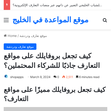
كيف يمكن للشباب الخليجي التعبير عن ذاتهم عبر منصات التعارف الإلكترونية؟
موقع المواعدة في الخليج
Menu
Se
موقع تعارف ودردشة
/
Home
موقع تعارف ودردشة
كيف تجعل بروفايلك على مواقع
التعارف جاذبًا للشركاء المحتملين؟
shopapps
March 9, 2024
0
2,511
6 minutes read
كيف تجعل بروفايلك مميزًا على مواقع
التعارف؟