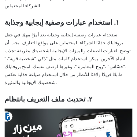
الشركاء المحتملين.
١. استخدام عبارات وصفية إيجابية وجذابة
استخدام عبارات وصفية إيجابية وجذابة يعد أمرًا مهمًا في جعل
بروفايلك جذابًا للشركاء المحتملين على مواقع التعارف. يجب أن
توضح العبارات الصفات والميزات الإيجابية لشخصيتك بطريقة تجذب
انتباه الآخرين. يمكن استخدام كلمات مثل “ذكي،”شخصية قوية”،”
،”حسّاس” ،”روح المغامرة “، وغيرها لوصف نفسك. امنح بروفايلك
طابعًا فريدًا ولافتًا للأنظار من خلال استخدام صياغة جذابة تعكس
شخصيتك الإيجابية والمثيرة.
٢. تحديث ملف التعريف بانتظام