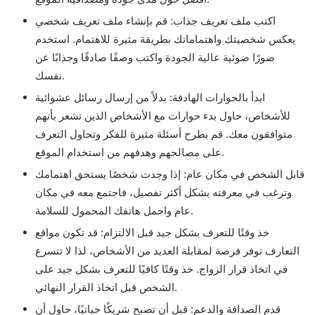
اكتب ملف تعريف جذاب: قم بإنشاء ملف تعريف شخصي
يعكس شخصيتك واهتماماتك بطريقة مثيرة للاهتمام. استخدم
صورًا ضوئية عالية الجودة واكتب وصفًا صادقًا وجذابًا عن
نفسك.
ابدأ بالحوارات الهادفة: بدلاً من إرسال رسائل عشوائية
للأشخاص، حاول بدء حوارات مع الأشخاص الذين تشعر بأنهم
متوافقون معك. قم بطرح أسئلة مثيرة للفكر وتحاول التعرف
على مصالحهم وهدفهم من استخدام الموقع.
قابل الشخص في مكان عام: إذا وجدت شخصًا يستحق اهتمامك
وترغب في معرفته بشكل أكثر تفصيل، فاجتمع معه في مكان
عام واحمل هاتفك المحمول للسلامة.
خذ وقتًا للتعرف بشكل جيد قبل الالتزام: قد تكون مواقع
التعارف توفر فرصة لمقابلة العديد من الأشخاص، لذا لا تتسرع
في اتخاذ قرار الزواج. خذ وقتًا كافيًا للتعرف بشكل جيد على
الشخص قبل اتخاذ القرار النهائي.
قدم الصداقة والدعم: قبل أن تصبح شريكًا حياتيًا، حاول أن