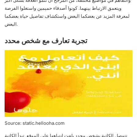
والتفاهم في مواضيع مختلفة، من المرجح أن تنمو العلاقة بشكل أكبر
ويتعمق الارتباط بينهما. كونوا أصدقاء حميمين واستغلوا الفرصة
لمعرفة المزيد عن بعضكما البعض واستكشاف تفاصيل حياة بعضكما
البعض.
تجربة تعارف مع شخص محدد
Source: static.hellooha.com
تتوصل الكاتبة بشخص محدد يلفت انتباهها على الموقع. تبدأ الكاتبة