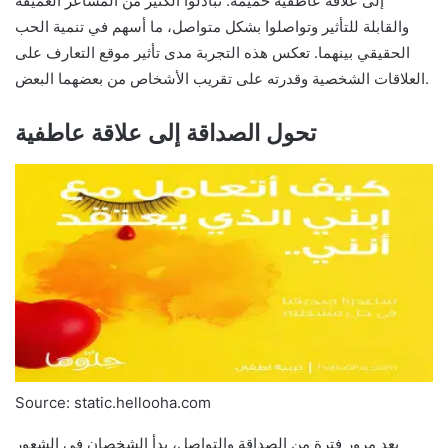
إلى علاقة عاطفية حميمة. تبادلوا الكثير من المشاعر العميقة
والقابلة للتأثير وتواصلوا بشكل متواصل، ما أسهم في تنمية الحب
الحقيقي بينهما. تعكس هذه التجربة مدى تأثير موقع التعارف على
العلاقات الشخصية وقدرته على تقريب الأشخاص من بعضهما البعض.
تحول الصداقة إلى علاقة عاطفية
Source: static.hellooha.com
بعد مرور فترة من الصداقة والتواصل، بدأ الشخصان في الشعور