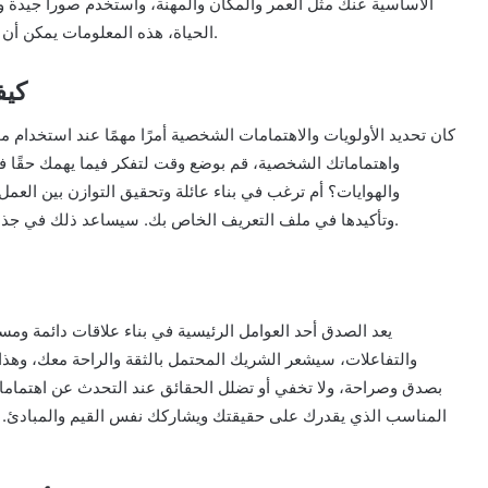
الأساسية عنك مثل العمر والمكان والمهنة، واستخدم صوراً جيدة 
الحياة، هذه المعلومات يمكن أن تساعد في جذب شريك يشاركك نفس الاهتمامات والأهداف.
كيف
كان تحديد الأولويات والاهتمامات الشخصية أمرًا مهمًا عند استخدام مو
واهتماماتك الشخصية، قم بوضع وقت لتفكر فيما يهمك حقًا
والهوايات؟ أم ترغب في بناء عائلة وتحقيق التوازن بين العمل
وتأكيدها في ملف التعريف الخاص بك. سيساعد ذلك في جذب الشريك المحتمل الذي يشاركك نفس الأهداف والتوقعات.
يعد الصدق أحد العوامل الرئيسية في بناء علاقات دائمة وم
والتفاعلات، سيشعر الشريك المحتمل بالثقة والراحة معك، وهذا 
بصدق وصراحة، ولا تخفي أو تضلل الحقائق عند التحدث عن اهتماما
المناسب الذي يقدرك على حقيقتك ويشاركك نفس القيم والمبادئ. ا