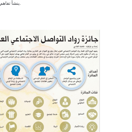
ينشأ تفاهم واضح ويؤدي إلى بناء علاقة صحية ومستدامة في المستقبل.