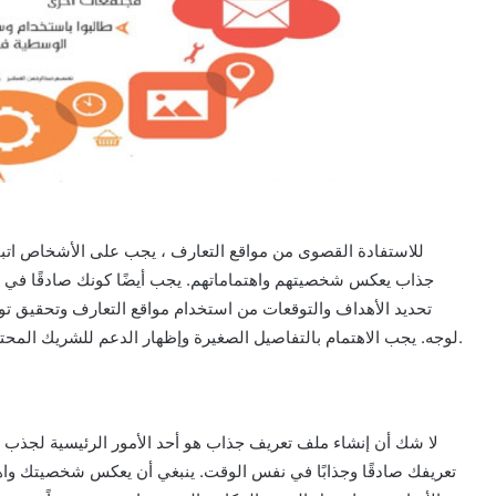
للاستفادة القصوى من مواقع التعارف ، يجب على الأشخاص اتباع
جذاب يعكس شخصيتهم واهتماماتهم. يجب أيضًا كونك صادقًا في ال
تحديد الأهداف والتوقعات من استخدام مواقع التعارف وتحقيق تواز
لوجه. يجب الاهتمام بالتفاصيل الصغيرة وإظهار الدعم للشريك المحتمل. الصدق والاتزان هما مفتاح بناء علاقات دائمة ومستدامة.
لا شك أن إنشاء ملف تعريف جذاب هو أحد الأمور الرئيسية لجذب 
تعريفك صادقًا وجذابًا في نفس الوقت. ينبغي أن يعكس شخصيتك واه