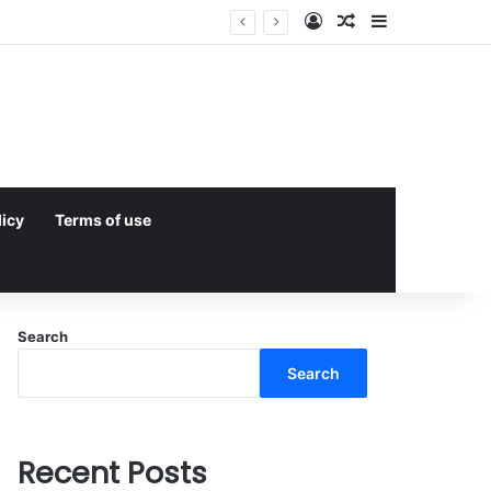
Log In
Random Article
Sidebar
licy
Terms of use
Search
Search
Recent Posts