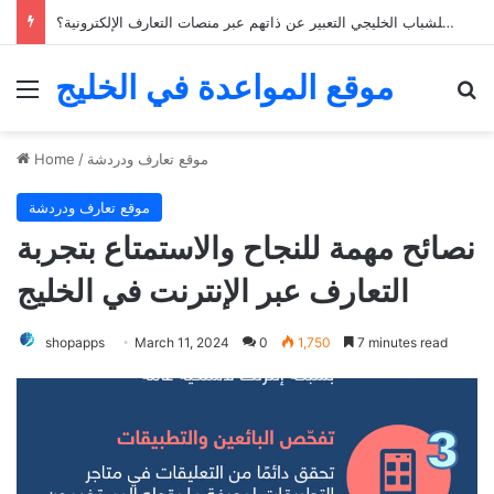
خمسة نصائح للعثور على الحب من خلال تطبيقات التعارف في الخليج
موقع المواعدة في الخليج
Menu
Se
موقع تعارف ودردشة
/
Home
موقع تعارف ودردشة
نصائح مهمة للنجاح والاستمتاع بتجربة
التعارف عبر الإنترنت في الخليج
shopapps
March 11, 2024
0
1,750
7 minutes read